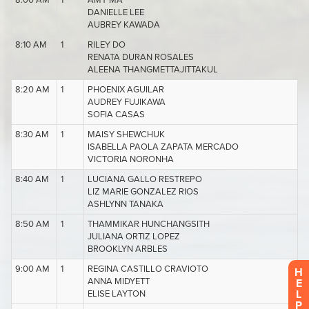
H
E
L
P